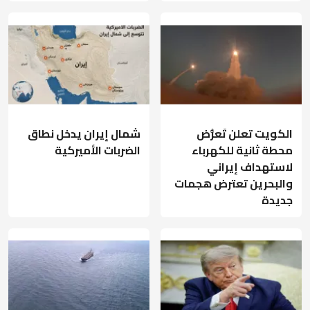
الكويت تعلن تَعرُّض
شمال إيران يدخل نطاق
محطة ثانية للكهرباء
الضربات الأميركية
لاستهداف إيراني
والبحرين تعترض هجمات
جديدة