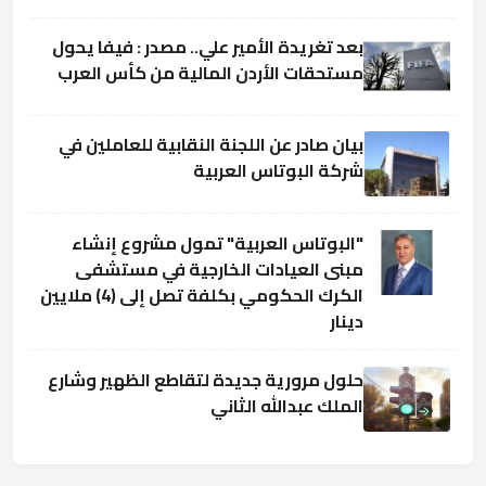
بعد تغريدة الأمير علي.. مصدر : فيفا يحول
مستحقات الأردن المالية من كأس العرب
بيان صادر عن اللجنة النقابية للعاملين في
شركة البوتاس العربية
"البوتاس العربية" تمول مشروع إنشاء
مبنى العيادات الخارجية في مستشفى
الكرك الحكومي بكلفة تصل إلى (4) ملايين
دينار
حلول مرورية جديدة لتقاطع الظهير وشارع
الملك عبدالله الثاني