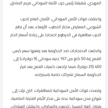
المهدي، شقيقتا رئيس حزب الأمة السوداني مريم الصادق.
واعتقلت قوات الأمن السوداني، الأمين العام للحزب
الشيوعي المعارض مختار الخطيب، الأربعاء، بعد أن نظم
الحزب مظاهرة في الخرطوم احتجاجا على زيادة أسعار الخبز.
واندلعت الاحتجاجات ضد الحكومة بعد رفعها سعر كيس
القمح زنة 50 كلغ من 167 جنيه سوداني (9 دولارات) إلى
450 (25 دولارا)، فيما تراجعت كميات القمح بعد قرار
الحكومة السماح لشركات خاصة باستيراده.
وتصدت قوات الأمن السودانية للمظاهرات، التي نزلت إلى
شوارع مدن سودانية عدة على مدار الأيام القليلة الماضية،
بقنابل الغاز المسيل للدموع والهراوات، واعتقلت العشرات.