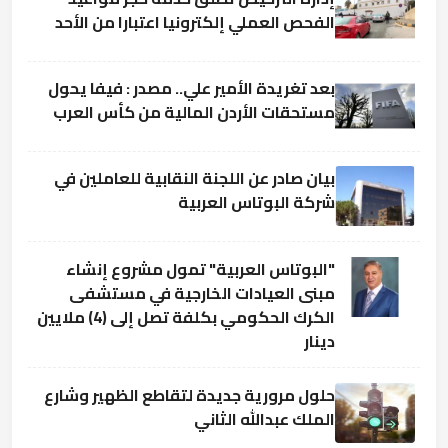
الفحص العملي إلكترونيا اعتبارا من الأحد
بعد تغريدة الأمير علي.. مصدر : فيفا يحول
مستحقات الأردن المالية من كأس العرب
بيان صادر عن اللجنة النقابية للعاملين في
شركة البوتاس العربية
"البوتاس العربية" تمول مشروع إنشاء
مبنى العيادات الخارجية في مستشفى
الكرك الحكومي بكلفة تصل إلى (4) ملايين
دينار
حلول مرورية جديدة لتقاطع الظهير وشارع
الملك عبدالله الثاني