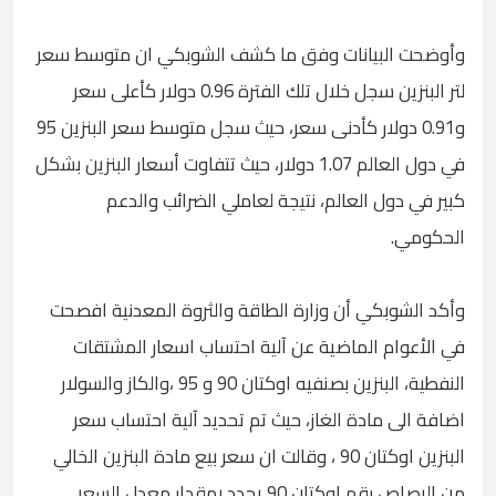
وأوضحت البيانات وفق ما كشف الشوبكي ان متوسط سعر
لتر البنزين سجل خلال تلك الفترة 0.96 دولار كأعلى سعر
و0.91 دولار كأدنى سعر، حيث سجل متوسط سعر البنزين 95
في دول العالم 1.07 دولار، حيث تتفاوت أسعار البنزين بشكل
كبير في دول العالم، نتيجة لعاملي الضرائب والدعم
الحكومي.
وأكد الشوبكي أن وزارة الطاقة والثروة المعدنية افصحت
في الأعوام الماضية عن آلية احتساب اسعار المشتقات
النفطية، البنزين بصنفيه اوكتان 90 و 95 ،والكاز والسولار
اضافة الى مادة الغاز، حيث تم تحديد آلية احتساب سعر
البنزين اوكتان 90 ، وقالت ان سعر بيع مادة البنزين الخالي
من الرصاص رقم اوكتان 90 يحدد بمقدار معدل السعر