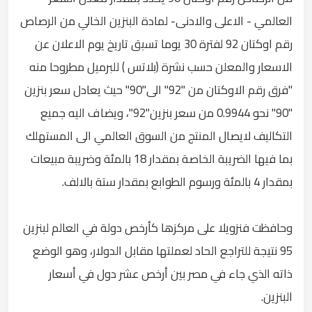
العالمي - الاعلى والادنى- لمادة البنزين الخالي من الرصاص
رقم اوكتان 92 لفترة 30 يوما تسبق تاريخ يوم الاعلان عن
الاسعار والمعلن حسب نشرة (بلاتس ) للبرميل مطروحا منه
"فرق رقم الاوكتان من "92" الى"90" حيث يعادل سعر بنزين
"90" نحو 0.9944 من سعر بنزين"92"، ويضاف اليه جميع
التكاليف لايصال المنتج من السوق العالمي الى المستهلك
بما فيها الضريبة الخاصة بمقدار 18 بالمئة وضريبة مبيعات
بمقدار 4 بالمئة ورسوم الطوابع بمقدار ستة بالالف.
وحافظت فنزويلا على مركزها كأرخص دولة في العالم لبنزين
95 نتيجة للتراجع الحاد لعملتها مقابل الدولار، وهو الوضع
ذاته الذي جاء في مصر بين أرخص عشر دول في أسعار
البنزين.