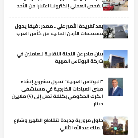
الفحص العملي إلكترونيا اعتبارا من الأحد
بعد تغريدة الأمير علي.. مصدر : فيفا يحول
مستحقات الأردن المالية من كأس العرب
بيان صادر عن اللجنة النقابية للعاملين في
شركة البوتاس العربية
"البوتاس العربية" تمول مشروع إنشاء
مبنى العيادات الخارجية في مستشفى
الكرك الحكومي بكلفة تصل إلى (4) ملايين
دينار
حلول مرورية جديدة لتقاطع الظهير وشارع
الملك عبدالله الثاني