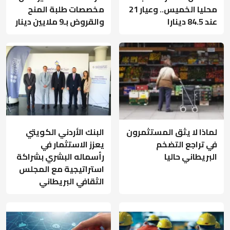
محليا الخميس.. وعيار 21
مخصصات طلبة المنح
عند 84.5 دينارا
والقروض بـ9 ملايين دينار
لماذا لا يثق المستثمرون
البنك الأردني الكويتي
في تراجع التضخم
يعزز الاستثمار في
البريطاني حاليا
رأسماله البشري بشراكة
استراتيجية مع المجلس
الثقافي البريطاني