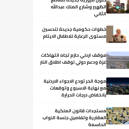
الظهير وشارع الملك عبدالله
الثاني
خطوات حكومية جديدة لتحسين
مستوى الرعاية للاطفال الايتام
موقف اردني حازم تجاه انتهاكات
غزة ودعم دولي لوقف اطلاق النار
موجة الحر تودع الاجواء الاردنية
مع نهاية الاسبوع وتوقعات
بانخفاض درجات الحرارة
مستجدات قانون الملكية
العقارية وتفاصيل جلسة النواب
الحاسمة