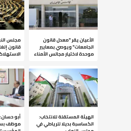
الأعيان يقر "معدل قانون
مجلس النو
الجامعات" ويوصي بمعايير
قانون إلغ
موحدة لاختيار مجالس الأمناء
الاستهلاكي
الهيئة المستقلة للانتخاب:
أبو حسان: 
الكساسبة بديلا للرياطي في
موظف بسب
مجلس النواب
المؤسستي