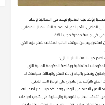
وضيحيا يؤكد فيه استمرار نهجه في المطالبة بإيجاد
الملقي، الأمر الذي لم يفعله النائب نضال الطعاني
ملقي في جلسة مذكرة حجب الثقة.
 استغرابهم من موقف النائب المخالف لفكر حزبه الذي
صدر حزب البعث البيان التالي:
الحكومات المتعاقبة وبخاصة الحكومة الحالية التي
ين وتدفع باتجاه زيادة الفقر والبطالة، سياسات لا
صبح هؤلاء غير قادرين على توفير الحد الادنى
الامن الاجتماعي للوطن وقد اكد حزبنا، عبر اصداراته،
عن ائتلاف الاحزاب القومية واليسارية على شجب اجراءات
كومة انقاذ وطني، تنقذ البلاد من الازمات الاقتصادية