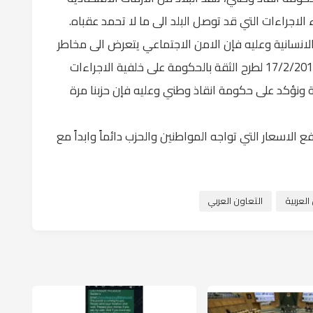
لاجراءات التي قد توصل البلد الى ما لا تحمد عقباه.
لانسانية وعليه فإن الامن الاجتماعي يتعرض الى مخاطر
كبيرة، وجاءت جلسة مجلس النواب يوم الاحد 17/2/2018 لطرح الثقة بالحكومة على خلفية الاجراءات
قة ونؤكد على حكومة انقاذ وطني وعليه فإن حزبنا مرة
 الاسعار التي تواجه المواطنين والحزب دائماً وابداً مع
لعربية
التعاون العربي