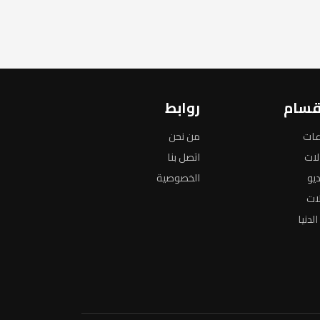
قسام
روابط
عات
من نحن
لات
اتصل بنا
ديو
الخصوصية
لات
لدنيا