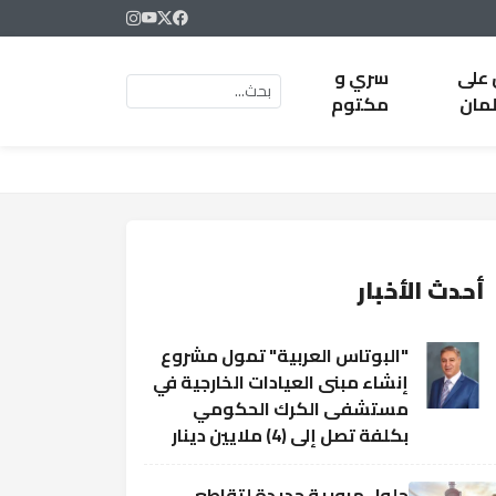
 على
سري و
لمان
مكتوم
أحدث الأخبار
"البوتاس العربية" تمول مشروع
إنشاء مبنى العيادات الخارجية في
مستشفى الكرك الحكومي
بكلفة تصل إلى (4) ملايين دينار
حلول مرورية جديدة لتقاطع