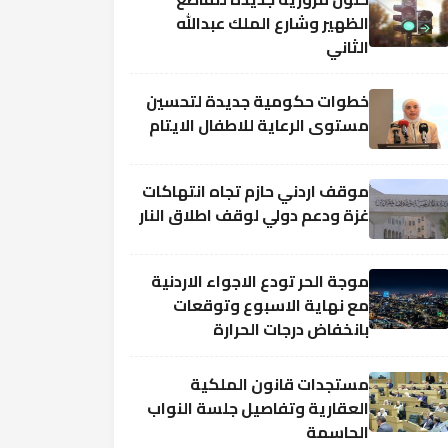
الظهير وشارع الملك عبدالله
الثاني
خطوات حكومية جديدة لتحسين
مستوى الرعاية للاطفال الايتام
موقف اردني حازم تجاه انتهاكات
غزة ودعم دولي لوقف اطلاق النار
موجة الحر تودع الاجواء الاردنية
مع نهاية الاسبوع وتوقعات
بانخفاض درجات الحرارة
مستجدات قانون الملكية
العقارية وتفاصيل جلسة النواب
الحاسمة