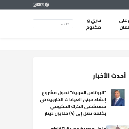
 على
سري و
لمان
مكتوم
أحدث الأخبار
"البوتاس العربية" تمول مشروع
إنشاء مبنى العيادات الخارجية في
مستشفى الكرك الحكومي
بكلفة تصل إلى (4) ملايين دينار
حلول مرورية جديدة لتقاطع