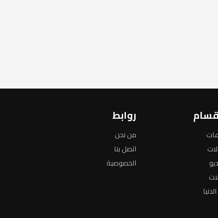
قسام
روابط
عات
من نحن
لات
اتصل بنا
ديو
الخصوصية
لات
لدنيا