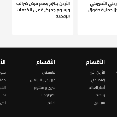
أردني الأميركي
الأردن يلتزم بعدم فرض ضرائب
عزز حماية حقوق
ورسوم جمركية على الخدمات
الرقمية
الأقسام
الأقسام
الأ
الأردن الأن
فلسطين
منو
إقتصادي
عين على البرلمان
مقا
أخبار العالم
سري و مكتوم
الفي
رياضة
تكنولوجيا
تحلي
سياسي
اعلام
نص ا