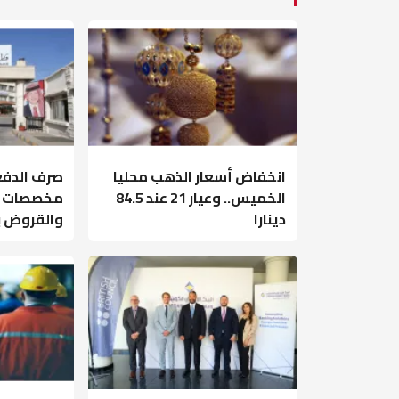
انخفاض أسعار الذهب محليا
صرف الدفع
الخميس.. وعيار 21 عند 84.5
مخصصات طل
دينارا
والقروض بـ9 ملايين دين