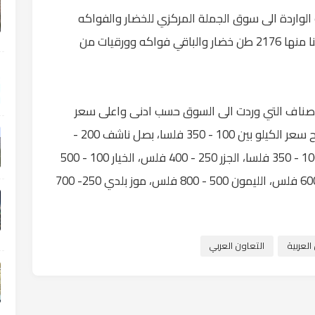
 الواردة الى سوق الجملة المركزي للخضار والفواكه
التابع لأمانة عمان الكبرى اليوم السبت 2958 طنا منها 2176 طن خضار والباقي فواكه وورقيات من
اصناف التي وردت الى السوق حسب ادنى واعلى سعر
للكيلو الواحد، ومنها: باذنجان اسود عجمي تراوح سعر الكيلو بين 100 - 350 فلسا، بصل ناشف 200 -
300 فلس، البطاطا 200 - 350 فلسا، البندورة 100 - 350 فلسا، الجزر 250 - 400 فلس، الخيار 100 - 500
فلس، الزهرة 150 - 650 فلسا، الكوسا 150 - 600 فلس، الليمون 500 - 800 فلس، موز بلدي 250- 700
لعربية
التعاون العربي