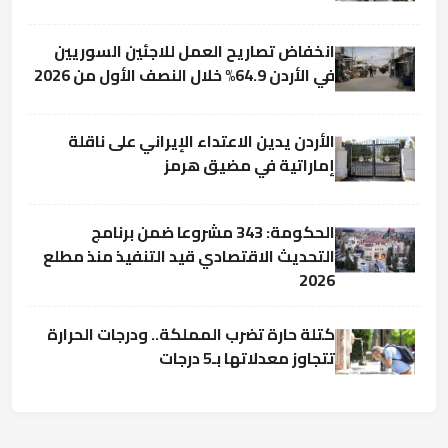
انخفاض تصاريح العمل للاجئين السوريين
في الأردن 64.9% خلال النصف الأول من 2026
الأردن يدين الاعتداء الإيراني على ناقلة
إماراتية في مضيق هرمز
الحكومة: 343 مشروعا ضمن برنامج
التحديث الاقتصادي قيد التنفيذ منذ مطلع
2026
كتلة حارة تضرب المملكة.. ودرجات الحرارة
تتجاوز معدلاتها بـ5 درجات