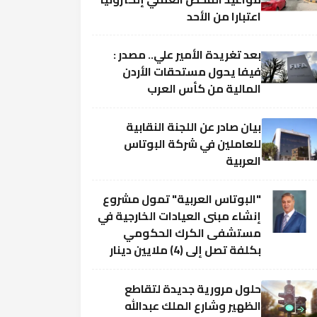
اعتبارا من الأحد
بعد تغريدة الأمير علي.. مصدر :
فيفا يحول مستحقات الأردن
المالية من كأس العرب
بيان صادر عن اللجنة النقابية
للعاملين في شركة البوتاس
العربية
"البوتاس العربية" تمول مشروع
إنشاء مبنى العيادات الخارجية في
مستشفى الكرك الحكومي
بكلفة تصل إلى (4) ملايين دينار
حلول مرورية جديدة لتقاطع
الظهير وشارع الملك عبدالله