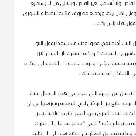
ر ، ولا تُستحب لغير القادر ، وبالتالي من لا يستطيع
وعلى اهل بيته، ويخضع مصروف عائلته للاقتطاع الشهري
ل له لا باس بذلك .
هل البيت أضحيتهم، وهو اوجب مستشهدا بقول النبي
فاشهدي اضحيتك "، ولكنه استدرك بان المدن الان
 فيه مشقة ويؤدي وجوده وذبحه بين الاحياء الى مكاره
في الاماكن المخصصة لذلك .
د الانسان من الجهة التي تقوم على هذه الاعمال بحيث
ا يوجد مانع من التوكيل لذبح الاضحية وتوزيعها في اي
كانت البلاد الاخرى فيها الفقر اكثر من بلادنا . بلقر :
 مدير عام تكية "ام علي" سامر بلقر قال ان تفاوت
 وما نقدمه من اسعار في التكية يعود الى ان كلف