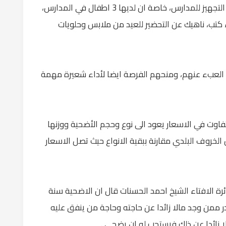
وتقول ام سائد يتزامن العيد المبارك هذا العام التجهيز للمدارس، خاصة ان لديها 3 اطفال في المدارس،
كتب، ناهيك عن التحضير للعيد من ملابس وحلويات
 العبء عنهم، ومنحهم الفرصة ايضا لأداء شعيرة مهمة
التفاوت في الاسعار يعود الى نوع وحجم الأضحية ووزنها
 الخروف البلدي مقارنة ببقية الانواع حيث تصل الاسعار
ائرة الافتاء الشيخ احمد الحسنات قال ان الاضحية سنة
در ممن وجد مالا زائدا عن حاجته وحاجة من ينفق عليه
ا زائدا عن ذلك فيستحب له ان يضحي .