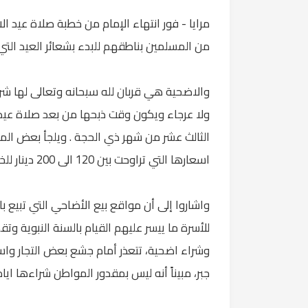
مرايا - فور انتهاء الإمام من خطبة صلاة عيد 
من المسلمين بناطقهم للبدء بشعائر العيد التي 
والاضحية هي قربان لله سبحانه وتعالى لها شروط
ولا عرجاء ويكون وقت ذبحها من بعد صلاة عيد 
الثالث عشر من شهر ذي الحجة . ويلجأ بعض المو
اسعارها التي تراوحت بين 120 الى 200 دينار للخروف في ظل الاوضاع المادية الصعبة التي يعيشونها .
واشاروا إلى أن مواقع بيع الأضاحي التي تبيع 
للأسرة ما ييسر عليهم القيام بالسنة النبوية وت
وشراء اضحية، تتعذر أمام جشع بعض التجار واست
جبر، مبيناً أنه ليس بمقدور المواطن شراءها ايام 