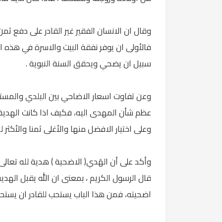
وقال ان الانسان الفقير غير القادر على دفع ثمن
فالأولى ان يوفر نفقة البيت والاسرة في هذه ال
سبيل ان يضحي ويحقق السنة النبوية .
وعن تفاوت اسعار الاضاحي بين البلدي والمستو
عظم شأن المهدى اليه، فكيف اذا كانت الهدية ل
وعلى اختيار الافضل منها والأغلى ثمنا والأكثر 
وأكد على أن الهَدي( الاضحية ) هدية لله تعال
قال الرسول الكريم ، بمعنى ان الله يقبل الهدية
اضحيته، فمن هذا الباب يستحب للقادر ان يستح