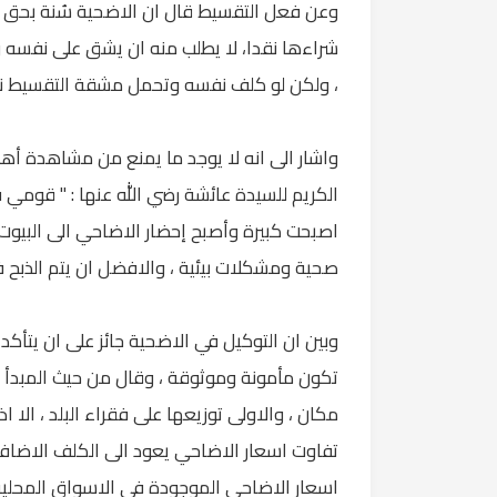
وعن فعل التقسيط قال ان الاضحية سُنة بحق القاد
شراءها نقدا، لا يطلب منه ان يشق على نفسه 
، ولكن لو كلف نفسه وتحمل مشقة التقسيط نقو
واشار الى انه لا يوجد ما يمنع من مشاهدة أ
الكريم للسيدة عائشة رضي الله عنها : " قومي 
اصبحت كبيرة وأصبح إحضار الاضاحي الى البيوت
صحية ومشكلات بيئية ، والافضل ان يتم الذبح 
وبين ان التوكيل في الاضحية جائز على ان يتأك
تكون مأمونة وموثوقة ، وقال من حيث المبدأ ل
مكان ، والاولى توزيعها على فقراء البلد ، الا اذا 
تفاوت اسعار الاضاحي يعود الى الكلف الاضافية
اسعار الاضاحي الموجودة في الاسواق المحلية