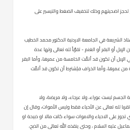
ام لحجز اضحيتهم وذلك لتخفيف الضغط والتيسير على
تاذ الشريعة في الجامعة الاردنية الدكتور محمد الخطيب
بل أو البقر أو الغنم - تقرُّباً لله تعالى ولها عدة
 الإبل أن تكون قد أتمَّت الخامسة من عمرها، وأما البقر
ة من عمرها، وأما الخراف فيُشترط أن تكون قد أتمَّت
الجسم ليست عوراء، ولا عرجاء، ولا مريضة، ولا
تقربا لله تعالى عن الأحياء فقط وليس الأموات، وقال إن
تجوز على الاحياء والاموات سواء كانت مالا او ذبيحة او
اعيل عليه السلام ، وحتى ينقذه الله تعالى من الذبح،