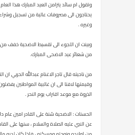
يحتاجون الى مصروفات عالية من تسجيل وشراء 
وغيره .
وبينت ان اللجوء الى تقسيط الاضحية خفف من
من شعائر عيد الاضحى المبارك.
من ناحيته قال تاجر الاغنام عبدالله الحربي ان 
وقيمتها لافتا الى ان غالبية المواطنين يفضلون
الذروة مع موعد اقتراب يوم النحر .
الحسنات : الاضحية سُنة على القادر امين عام د
عن النبي عليه الصلاة والسلام ، سنها على القا
من اولاده وزوجته ومسكنه ، فاذا كان لديه مال