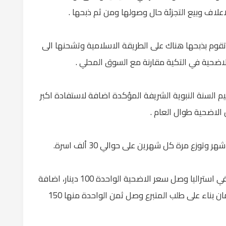
لاف وبيع التجزئة حال وصولها ومن ثم ذبحها .
تقوم بذبحها هناك على الطريقة الاسلامية وتشحنها الى
اضحية في التكية مقارنة مع السوق المحلي .
السنة النبوية الشريفة المؤكدة اضافة لاستفادة اكبر
الاضحية طوال العام .
وقال انه تم ذبح 25 الف أضحية العام الماضي في استراليا وصل سعر الاضحية الواحدة 100 دينار، اضافة
الى 1000 أضحية محلية تم ذبحها في مسلخ عمان بناء على طلب المتبرع وصل ثمن الواحدة منها 150