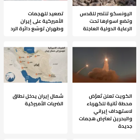
اليونسكو تنتصر للقدس
تصعيد للهجمات
وتضع اسوارها تحت
الأميركية على إيران
الرعاية الدولية العاجلة
وطهران توسّع دائرة الرد
الكويت تعلن تَعرُّض
شمال إيران يدخل نطاق
محطة ثانية للكهرباء
الضربات الأميركية
لاستهداف إيراني
والبحرين تعترض هجمات
جديدة