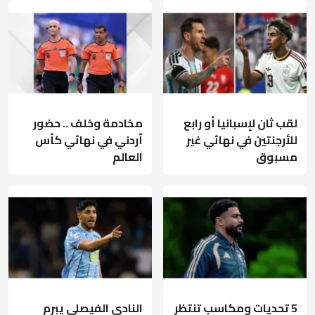
لقب ثان لإسبانيا أو رابع
مخادمة وخلف .. حضور
للأرجنتين في نهائي غير
أردني في نهائي كأس
مسبوق
العالم
5 تحديات ومكاسب تنتظر
النادي الفيصلي يبرم