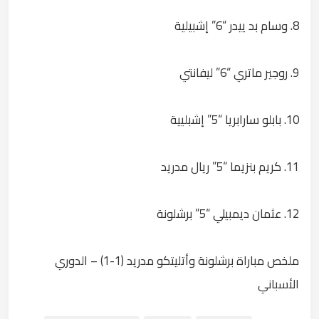
8. وسام بد ييدر “6” إشبيلية
9. روجير ماتري “6” ليفانتي
10. بابلو سارابريا “5” إشبليية
11. كريم بنزيما “5” ريال مدريد
12. عثمان ديمبيلي “5” برشلونة
ملخص مباراة برشلونة وأتليتكو مدريد (1-1) – الدوري
الأسباني