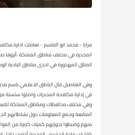
مرايا - محمد ابو القاسم - تعاملت ادارة مكاف
المنازل المهجورة في احدى مناطق البادية ال
وفي التفاصيل قال الناطق الاعلامي باسم مديري
في إدارة مكافحة المخدرات واصلوا سلسلة من ح
وفي مختلف محافظات ومناطق المملكة للقبض 
كفا من مادة الحشيش المخدرة أخفيت داخل اح