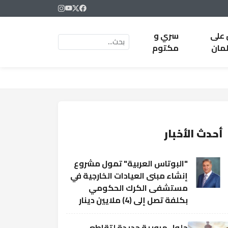
 على
سري و
لمان
مكتوم
أحدث الأخبار
"البوتاس العربية" تمول مشروع
إنشاء مبنى العيادات الخارجية في
مستشفى الكرك الحكومي
بكلفة تصل إلى (4) ملايين دينار
حلول مرورية جديدة لتقاطع