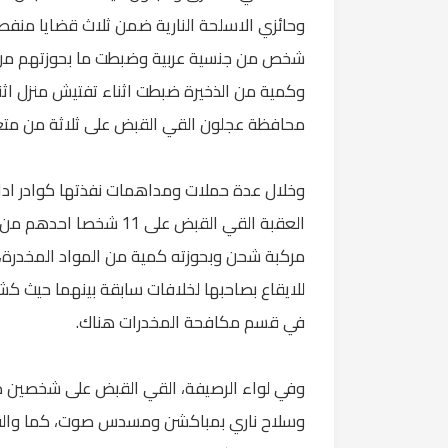
وحائزي الاسلحة النارية ضمن ثلاث قضايا منف
شخص من جنسية عربية وضبطت ما بحوزتهم من مو
وكمية من الذخيرة ضبطت اثناء تفتيش منزل ا
محافظة عجلون القي القبض على ثلاثة من متع
وخلال عدة حملات ومداهمات نفذتها كوادر اد
العقبة القي القبض على 
مركبة شحن وبحوزته كمية من المواد المخدرة، 
للايقاع بصاحبها لخلافات سابقة بينهما حيث كش
في قسم مكافحة المخدرات هناك.
وفي لواء الرصيفة، القي القبض على شخصين داخ
وسلاح ناري بمباكشن ومسدس صوت، كما والقي