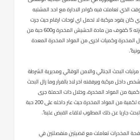
لوقت الذي تعاملت فيه كوادر الادارة مع احد المشتبه
 كان يقود مركبة لا تحمل اي لوحات ارقام حيث جرت
متابعته والقاء القبض عليه وبتفتيشه ضبط بحوزته 5 كفوف من مادة الحشيش المخدرة و600 حبة من
بوب الترامادول المخدرة وكميات اخرى من المواد المخدرة المعدة
نية”.
مرتبات البحث الجنائي والامن الوقائي ومديرية الشرطة
شخص داخل مركبة وبرفقته اخر لاذ بالفرار وما زال البحث
كمية من المواد المخدرة، وخلال ذات الحملة جرى
تفتيش منزل احد المطلوبين بعد الاشتباه بحيازته لكمية من المواد المخدرة حيث عثر داخله على 200 حبة
لبحث جاريا عن ذلك المطلوب لالقاء القبض عليه”.
افحة المخدرات تعاملت مع قضيتين منفصلتين في