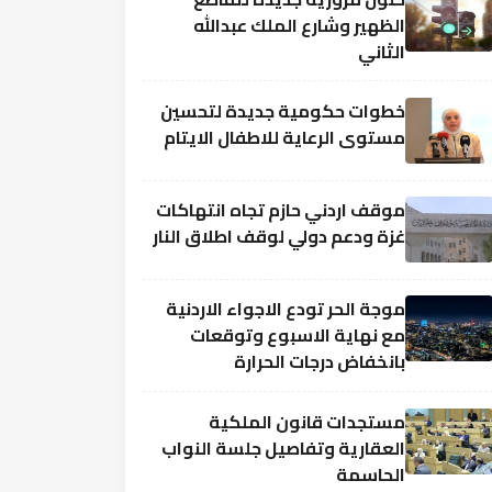
الظهير وشارع الملك عبدالله
الثاني
خطوات حكومية جديدة لتحسين
مستوى الرعاية للاطفال الايتام
موقف اردني حازم تجاه انتهاكات
غزة ودعم دولي لوقف اطلاق النار
موجة الحر تودع الاجواء الاردنية
مع نهاية الاسبوع وتوقعات
بانخفاض درجات الحرارة
مستجدات قانون الملكية
العقارية وتفاصيل جلسة النواب
الحاسمة