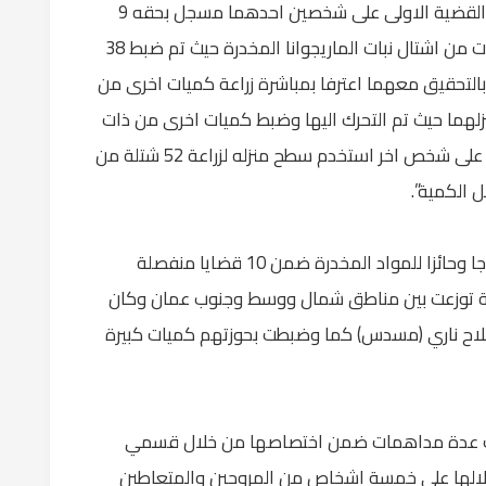
منطقة الكرامة غرب البلقاء القي القبض خلال القضية الاولى على شخصين احدهما مسجل بحقه 9
طلبات كانا قد استخدما منزلهما في زراعة كميات من اشتال نبات الماريجوانا المخدرة حيث تم ضبط 38
وبالتحقيق معهما اعترفا بمباشرة زراعة كميات اخرى من
نزلهما حيث تم التحرك اليها وضبط كميات اخرى من ذات
المادة، وخلال القضية الثانية فقد القي القبض على شخص اخر استخدم سطح منزله لزراعة 52 شتلة من
 الكمية”.
وفي اقليم العاصمة، القي القبض على 16 مروجا وحائزا للمواد المخدرة ضمن 10 قضايا منفصلة
 توزعت بين مناطق شمال ووسط وجنوب عمان وكان
لاح ناري (مسدس) كما وضبطت بحوزتهم كميات كبيرة
ذت عدة مداهمات ضمن اختصاصها من خلال قسمي
الها على خمسة اشخاص من المروجين والمتعاطين