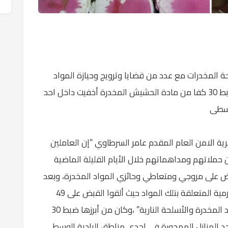
حة المخدرات مع عدد من قضايا وترويج وحيازة المواد
المخدرة في مختلف مناطق المملكة ،أبرزها ضبط 30 كفا من مادة الحشيش المخدرة أخفيت داخل احد
وسطى
ة الامن العام المقدم عامر السرطاوي “إن العاملين
ملاتهم ومداهماتهم خلال الأيام القليلة الماضية
على مروجي ومتعاطي وحائزي المواد المخدرة، وبعد
المتابعة وجمع المعلومات حول نشاطاتهم الجرمية المتعلقة بتلك المواد حيث ألقوا القبض على 49
منهم وضبطوا بحوزتهم كميات كبيرة من المواد المخدرة والأسلحة النارية” ،وكان من أبرزها ضبط 30
د المنازل المهجورة في احدى مناطق البادية الوسطى