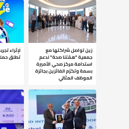
زين تواصل شراكتها مع
لإثراء تجرب
جمعية "همّتنا صحة" لدعم
تطلق حملة
استدامة مركز صحي الأميرة
بسمة وتكرّم الفائزين بجائزة
الموظف المثالي