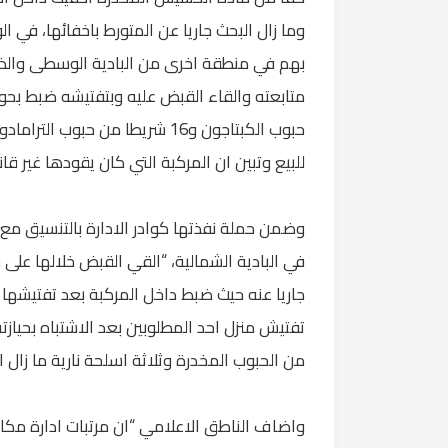
وما زال البحث جاريا عن المتورط باخفائها، في ا
بهم في منطقة اخرى من البادية الوسطى والذي
حبوب الكبتاجون و16 شريطا من ح
للبيع وتبين ان المركبة التي كان يقودها غير قانو
وضمن حملة نفذتها كوادر الادارة بالتنسيق مع 
في البادية الشمالية، “القي القبض خلالها على 
جاريا عنه حيث ضبط داخل المركبة بعد تفتيشها 
من الحبوب المخدرة وثلاثة اسلحة نارية ما زال ا
واضاف الناطق الاعلامي “ان مرتبات ادارة مك