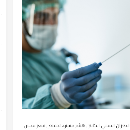
الطيران المدني الكابتن هيثم مستو، تخفيض سعر فحص