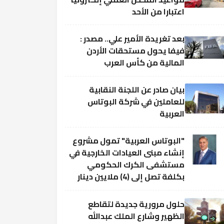
اعتبارا من الأحد
بعد تغريدة الأمير علي.. مصدر :
فيفا يحول مستحقات الأردن
المالية من كأس العرب
بيان صادر عن اللجنة النقابية
للعاملين في شركة البوتاس
العربية
"البوتاس العربية" تمول مشروع
إنشاء مبنى العيادات الخارجية في
مستشفى الكرك الحكومي
بكلفة تصل إلى (4) ملايين دينار
حلول مرورية جديدة لتقاطع
الظهير وشارع الملك عبدالله