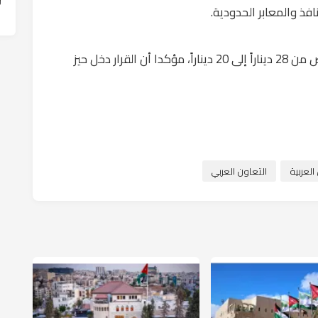
وقال مستو، في حديثه له إنه تم تخفيض الفحص من 28 ديناراً إلى 20 ديناراً، مؤكدا أن القرار دخل حيز
لعربية
التعاون العربي