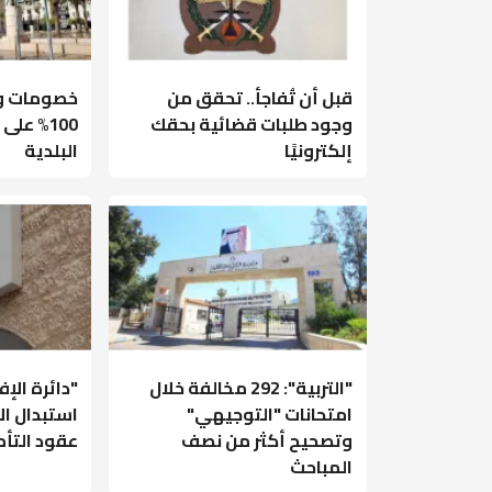
قبل أن تُفاجأ.. تحقق من
خصومات وإ
وجود طلبات قضائية بحقك
100% عل
إلكترونيًا
البلدية
"التربية": 292 مخالفة خلال
"دائرة الإ
امتحانات "التوجيهي"
استبدال ال
وتصحيح أكثر من نصف
عقود التأ
المباحث