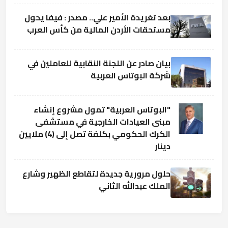
بعد تغريدة الأمير علي.. مصدر : فيفا يحول
مستحقات الأردن المالية من كأس العرب
بيان صادر عن اللجنة النقابية للعاملين في
شركة البوتاس العربية
"البوتاس العربية" تمول مشروع إنشاء
مبنى العيادات الخارجية في مستشفى
الكرك الحكومي بكلفة تصل إلى (4) ملايين
دينار
حلول مرورية جديدة لتقاطع الظهير وشارع
الملك عبدالله الثاني