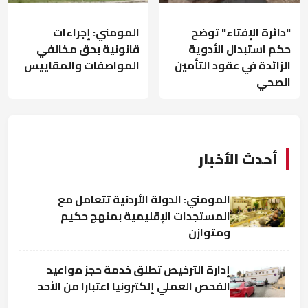
"دائرة الإفتاء" توضح
المومني: إجراءات
حكم استبدال الأدوية
قانونية بحق مخالفي
الزائدة في عقود التأمين
المواصفات والمقاييس
الصحي
أحدث الأخبار
المومني: الدولة الأردنية تتعامل مع
المستجدات الإقليمية بمنهج حكيم
ومتوازن
إدارة الترخيص تطلق خدمة حجز مواعيد
الفحص العملي إلكترونيا اعتبارا من الأحد