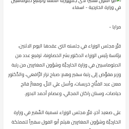
مرايا -
قرَّر مجلس الوزراء في جلسته التي عقدها اليوم الاثنين،
برئاسة رئيس الوزراء الدكتور بشر الخصاونة، ترفيع عدد من
الدبلوماسيين في وزارة الخارجيَّة وشؤون المغتربين من رتبة
وزير مفوَّض إلى رتبة سفير وهم: صباح نزار الرَّافعي، والدَّكتور
معن عبد الفتَّاح خريسات، وأسل علي التلّ، ومعتزّ فالح
حياصات، وسنان راكان المجالي، وعصام أحمد البدور.
على صعيد آخر، قرَّر مجلس الوزراء تسمية السَّفير في وزارة
الخارجيَّة وشؤون المغتربين هيثم أبو الفول سفيراً للمملكة