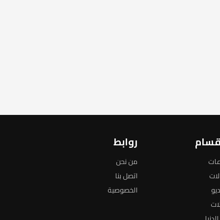
قسام
روابط
عات
من نحن
لات
اتصل بنا
ديو
الخصوصية
لات
لدنيا