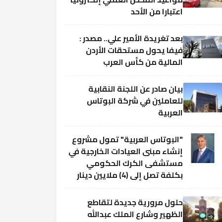
اعتبارا من الأحد
بعد تغريدة الأمير علي.. مصدر :
فيفا يحول مستحقات الأردن
المالية من كأس العرب
بيان صادر عن اللجنة النقابية
للعاملين في شركة البوتاس
العربية
"البوتاس العربية" تمول مشروع
إنشاء مبنى العيادات الخارجية في
مستشفى الكرك الحكومي
بكلفة تصل إلى (4) ملايين دينار
حلول مرورية جديدة لتقاطع
الظهير وشارع الملك عبدالله