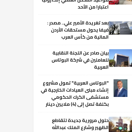
اعتبارا من الأحد
بعد تغريدة الأمير علي.. مصدر :
فيفا يحول مستحقات الأردن
المالية من كأس العرب
بيان صادر عن اللجنة النقابية
للعاملين في شركة البوتاس
العربية
"البوتاس العربية" تمول مشروع
إنشاء مبنى العيادات الخارجية في
مستشفى الكرك الحكومي
بكلفة تصل إلى (4) ملايين دينار
حلول مرورية جديدة لتقاطع
الظهير وشارع الملك عبدالله