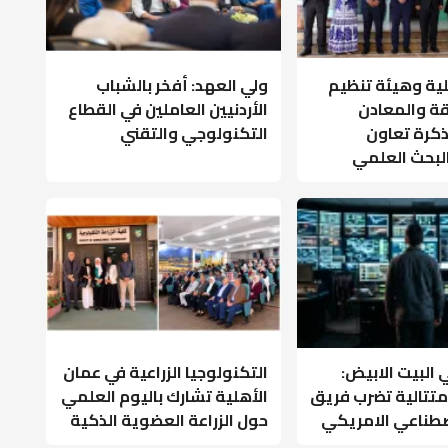
لية وهيئة تنظيم
ولي العهد: أفخر بالشباب
قة والمعادن
الأردنيين العاملين في القطاع
كرة تعاون
التكنولوجي والتقني
البحث العلمي
البيت الابيض:
التكنولوجيا الزراعية في عمان
متتالية تضرب فريق
الأهلية تشارك باليوم العلمي
اصطناعي الامريكي
حول الزراعة العضوية الذكية