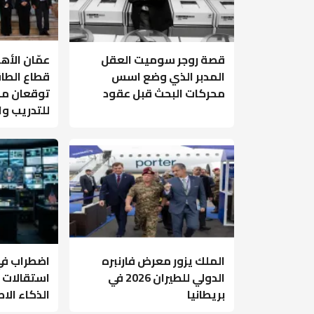
قصة روجر سوميت العقل
عمّان الأه
المدبر الذي وضع اسس
قطاع الطا
محركات البحث قبل عقود
توقعان مذ
للتدريب و
الملك يزور معرض فارنبره
اضطراب في 
الدولي للطيران 2026 في
استقالات 
بريطانيا
الذكاء ال