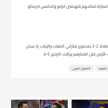
اراة لصالحهم بالهدفين الرابع والخامس لترينكاو
وفازت فرنسا على كرواتيا بركلات الترجيح بعدما تعادلا 2-2 بمجموع مباراتي الذهاب والإياب، إذ سجل
ض قبل انتصارهم بركلات الترجيح 5-4.
لعربية
التعاون العربي