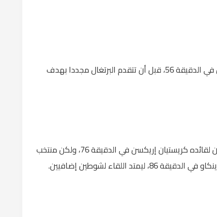
وتعادل منتخب الدنمارك بهدف راسموس نيسن في الدقيقة 56، قبل أن تتقدم البرتغال مجددا بهدف
وأدرك منتخب الدنمارك التعادل مجددا بهدف ثان لقائده كريستيان إريكسن في الدقيقة 76، ولكن منتخب
تد اللقاء لشوطين إضافيين.