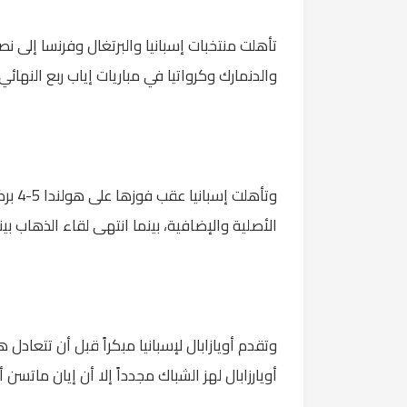
تأهلت منتخبات إسبانيا والبرتغال وفرنسا إلى ن
والدنمارك وكرواتيا في مباريات إياب ربع النهائ
الأصلية والإضافية، بينما انتهى لقاء الذهاب بينهما بال
وتقدم أويازابال لإسبانيا مبكراً قبل أن تتعاد
أويارزابال لهز الشباك مجدداً إلا أن إيان ماتسن أ