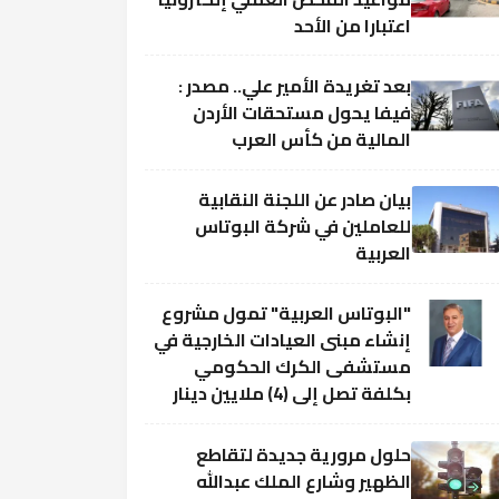
اعتبارا من الأحد
بعد تغريدة الأمير علي.. مصدر :
فيفا يحول مستحقات الأردن
المالية من كأس العرب
بيان صادر عن اللجنة النقابية
للعاملين في شركة البوتاس
العربية
"البوتاس العربية" تمول مشروع
إنشاء مبنى العيادات الخارجية في
مستشفى الكرك الحكومي
بكلفة تصل إلى (4) ملايين دينار
حلول مرورية جديدة لتقاطع
الظهير وشارع الملك عبدالله