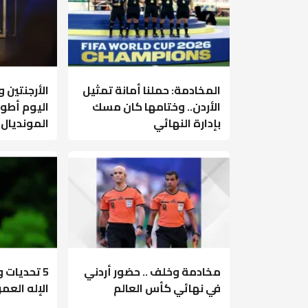
المخادمة: حملنا أمانة تمثيل
الأرجنتين 
الأردن.. وختامها كان مسك
اليوم أطو
بإدارة النهائي
المونديال
مخادمة وخلف .. حضور أردني
5 تحديات
في نهائي كأس العالم
الإله العم