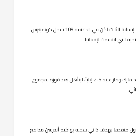
وفي الأشواط الإضافية أحرز لامين يامال هدف إسبانيا الثالث لكن في الدقيقة 109 سجل كوبميترس
حية التي ابتسمت لإسبانيا.
وثأر المنتخب البرتغالي من خسارته ذهاباً أمام الدنمارك وفاز عليه 5-2 إياباً، ليتأهل بعد فوزه بمجموع
لأول متقدما بهدف ذاتي سجله يواكيم أندرسن مدافع