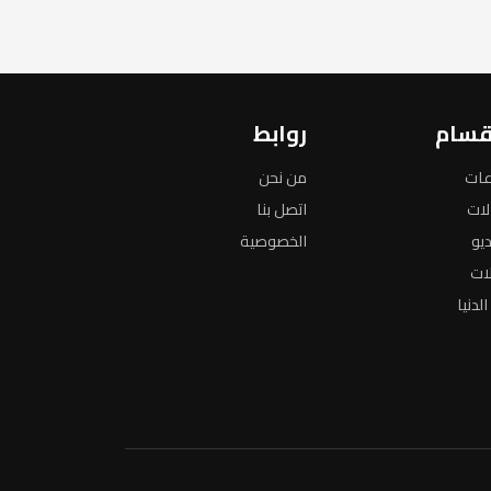
قسام
روابط
عات
من نحن
لات
اتصل بنا
ديو
الخصوصية
لات
لدنيا