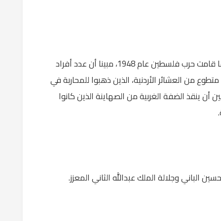
وذكر بطولات الجيش العربي في فلسطين عندما قامت حرب فلسطين عام 1948، مبينا أن عدد أفراد
لجيش الأردني بلغ 4200 فرد وكان هناك 1200 متطوع من العشائر الأردنية، الذين ذهبوا للمحاربة في
أن ينقذ الضفة الغربية من الصهاينة الذين كانوا
ين الباني وجلالة الملك عبدالله الثاني المعزز.