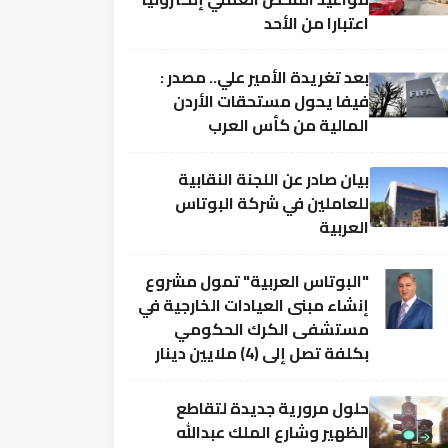
اعتبارا من الأحد
بعد تغريدة الأمير علي.. مصدر :
فيفا يحول مستحقات الأردن
المالية من كأس العرب
بيان صادر عن اللجنة النقابية
للعاملين في شركة البوتاس
العربية
"البوتاس العربية" تمول مشروع
إنشاء مبنى العيادات الخارجية في
مستشفى الكرك الحكومي
بكلفة تصل إلى (4) ملايين دينار
حلول مرورية جديدة لتقاطع
الظهير وشارع الملك عبدالله