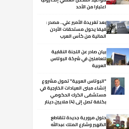
اعتبارا من الأحد
بعد تغريدة الأمير علي.. مصدر :
فيفا يحول مستحقات الأردن
المالية من كأس العرب
بيان صادر عن اللجنة النقابية
للعاملين في شركة البوتاس
العربية
"البوتاس العربية" تمول مشروع
إنشاء مبنى العيادات الخارجية في
مستشفى الكرك الحكومي
بكلفة تصل إلى (4) ملايين دينار
حلول مرورية جديدة لتقاطع
الظهير وشارع الملك عبدالله