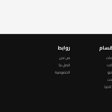
قسام
روابط
عات
من نحن
لات
اتصل بنا
ديو
الخصوصية
لات
لدنيا