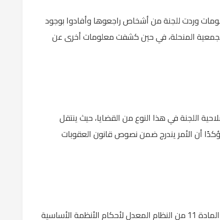
علومات وردت للجنة من أشخاص راجعوها وأفادوا بوجود
لجمعية المنحلة، في حين كشفت معلومات أخرى عن
لاحية اللجنة في هذا النوع من القضايا، حيث ينتقل
مؤكدًا أن الأمر يندرج ضمن نصوص قانون العقوبات
وأوضح أن لجنة الحل شُكّلت استنادًا إلى أحكام المادة 11 من النظام المعدل لأحكام الأنظمة الأساسية