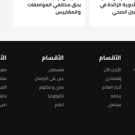
أدوية الزائدة في
بحق مخالفي المواصفات
مين الصحي
والمقاييس
الأقسام
الأقسام
الأ
الأردن الأن
فلسطين
منو
إقتصادي
عين على البرلمان
مقا
أخبار العالم
سري و مكتوم
الفي
رياضة
تكنولوجيا
تحلي
سياسي
اعلام
نص ا