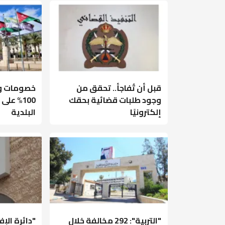
قبل أن تُفاجأ.. تحقق من
خصومات وإ
وجود طلبات قضائية بحقك
100% عل
إلكترونيًا
البلدية
"التربية": 292 مخالفة خلال
"دائرة الإ