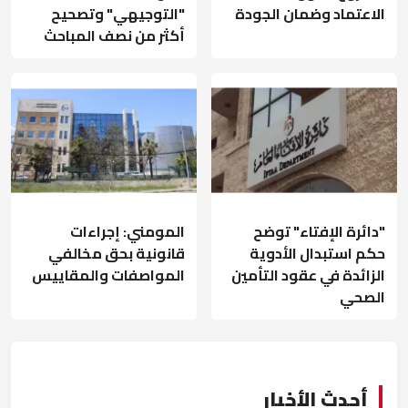
الاعتماد وضمان الجودة
"التوجيهي" وتصحيح
أكثر من نصف المباحث
"دائرة الإفتاء" توضح
المومني: إجراءات
حكم استبدال الأدوية
قانونية بحق مخالفي
الزائدة في عقود التأمين
المواصفات والمقاييس
الصحي
أحدث الأخبار