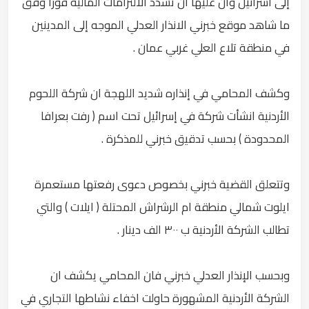
إلى اسرائيل وان عليها ان تسدد الالتزامات المالية فورا وفق
ما شاهد موقع خبرني الانذار العدلي الموجه إلى المدينين
في منطقة تلاع العلي غربي عمان .
وكشف المحامي في إنذاره شديد اللهجة ان شركة اللحوم
الأردنية انشأت شركة في إسرائيل تحت اسم ( رفت بعرافا
المحدودة ) بحسب تدقيق خبرني للمذكرة .
وتتعلق القضية خبرني بخصوص دعوى رفعتها مستعمرة
ايلوت شمالي منطقة ام الرشراش المحتلة ( ايلات ) والتي
تطالب الشركة الأردنية ب ٣٠٠ الف دينار .
وبحسب الإنذار العدلي خبرني فان المحامي يكشف ان
الشركة الأردنية المشهورة حاولت اخفاء نشاطها التجاري في