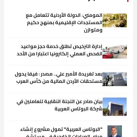
المومني: الدولة الأردنية تتعامل مع
المستجدات الإقليمية بمنهج حكيم
ومتوازن
إدارة الترخيص تطلق خدمة حجز مواعيد
الفحص العملي إلكترونيا اعتبارا من الأحد
بعد تغريدة الأمير علي.. مصدر : فيفا يحول
مستحقات الأردن المالية من كأس العرب
بيان صادر عن اللجنة النقابية للعاملين في
شركة البوتاس العربية
"البوتاس العربية" تمول مشروع إنشاء
مبنى العيادات الخارجية في مستشفى