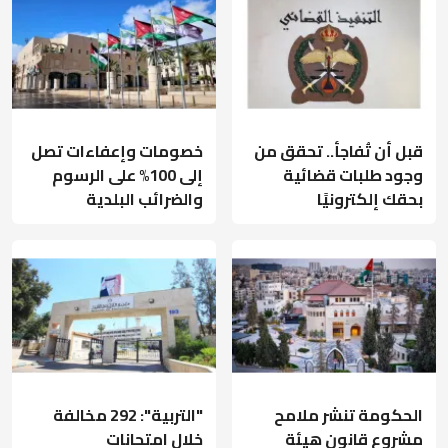
قبل أن تُفاجأ.. تحقق من
خصومات وإعفاءات تصل
وجود طلبات قضائية
إلى 100% على الرسوم
بحقك إلكترونيًا
والضرائب البلدية
الحكومة تنشر ملامح
"التربية": 292 مخالفة
مشروع قانون هيئة
خلال امتحانات