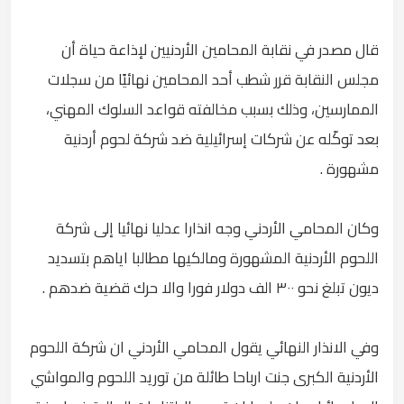
قال مصدر في نقابة المحامين الأردنيين لإذاعة حياة أن
مجلس النقابة قرر شطب أحد المحامين نهائيًا من سجلات
الممارسين، وذلك بسبب مخالفته قواعد السلوك المهني،
بعد توكّله عن شركات إسرائيلية ضد شركة لحوم أردنية
مشهورة .
وكان المحامي الأردني وجه انذارا عدليا نهائيا إلى شركة
اللحوم الأردنية المشهورة ومالكيها مطالبا اياهم بتسديد
ديون تبلغ نحو ٣٠٠ الف دولار فورا والا حرك قضية ضدهم .
وفي الانذار النهائي يقول المحامي الأردني ان شركة اللحوم
الأردنية الكبرى جنت ارباحا طائلة من توريد اللحوم والمواشي