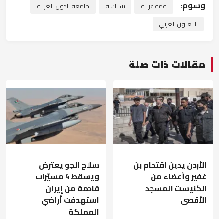
وسوم:
قمة عربية
سياسة
جامعة الدول العربية
التعاون العربي
مقالات ذات صلة
الأردن يدين اقتحام بن
سلاح الجو يعترض
غفير وأعضاء من
ويسقط 4 مسيّرات
الكنيست المسجد
قادمة من إيران
الأقصى
استهدفت أراضي
المملكة