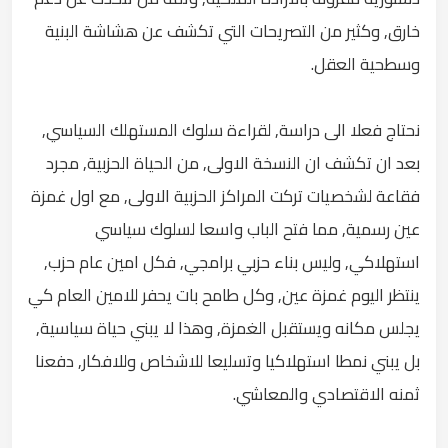
خارق, وكثير من التصريحات التي تكشف عن هشاشة البنية
وسطحية العقل.
نحتاج فعلا الى دراسة, لقراءة سلوك المستهلك السياسي,
بعد ان تكشف ان النسخة الاولى, من الحياة الحزبية, مجرد
فقاعة لشخصيات تركت المراكز الحزبية الاولى, مع اول غمزة
عين رسمية, مما فتح الباب واسعا لسلوك سياسي
استهلاكي, وليس بناء حزبي برامجي, فكل امين عام حزب,
ينتظر اليوم غمزة عين, وكل طامح بات يحفر للامين العام كي
يجلس مكانه ويستقبل الغمزة, وهذا لا يبني حياة سياسية,
بل يبني نمطا استهلاكيا وتسليعا للاشخاص وللافكار, دفعنا
ثمنه الاقتصادي والمعاشي.