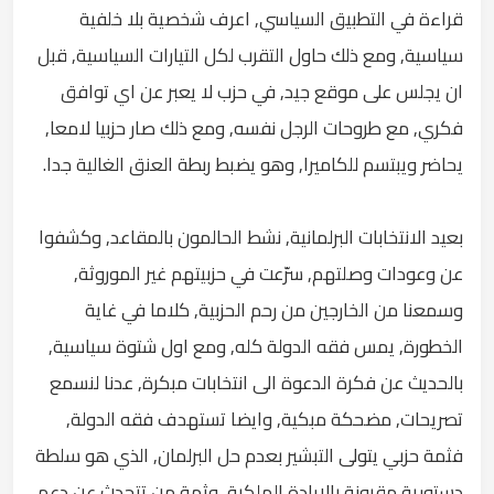
قراءة في التطبيق السياسي, اعرف شخصية بلا خلفية
سياسية, ومع ذلك حاول التقرب لكل التيارات السياسية, قبل
ان يجلس على موقع جيد, في حزب لا يعبر عن اي توافق
فكري, مع طروحات الرجل نفسه, ومع ذلك صار حزبيا لامعا,
يحاضر ويبتسم للكاميرا, وهو يضبط ربطة العنق الغالية جدا.
بعيد الانتخابات البرلمانية, نشط الحالمون بالمقاعد, وكشفوا
عن وعودات وصلتهم, سرّعت في حزبيتهم غير الموروثة,
وسمعنا من الخارجين من رحم الحزبية, كلاما في غاية
الخطورة, يمس فقه الدولة كله, ومع اول شتوة سياسية,
بالحديث عن فكرة الدعوة الى انتخابات مبكرة, عدنا لنسمع
تصريحات, مضحكة مبكية, وايضا تستهدف فقه الدولة,
فثمة حزبي يتولى التبشير بعدم حل البرلمان, الذي هو سلطة
دستورية مقرونة بالارادة الملكية, وثمة من تتحدث عن دعم