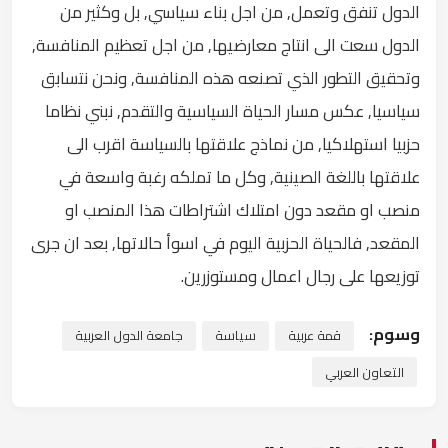
الدول تنفق وتعمل, من اجل بناء سياسي, بل وكثير من
الدول سعت الى انتاج معارضيها, من اجل تعظيم المنافسة,
وتحقيق التطور الذي تصنعه هذه المنافسة, ونحن نتسابق
سياسيا, عكس مسار الحياة السياسية والتقدم, نبني نظاما
حزبيا استهلاكيا, من نماذج علاقتها بالسياسة اقرب الى
علاقتها باللغة الصينية, وكل ما تملكه رغبة واسعة في
منصب او مقعد دون امتلاك اشتراطات هذا المنصب او
المقعد, فالحياة الحزبية اليوم في اسوأ حالاتها, بعد ان جرى
توزيعها على رجال اعمال ومستوزرين.
وسوم:
قمة عربية
سياسة
جامعة الدول العربية
التعاون العربي