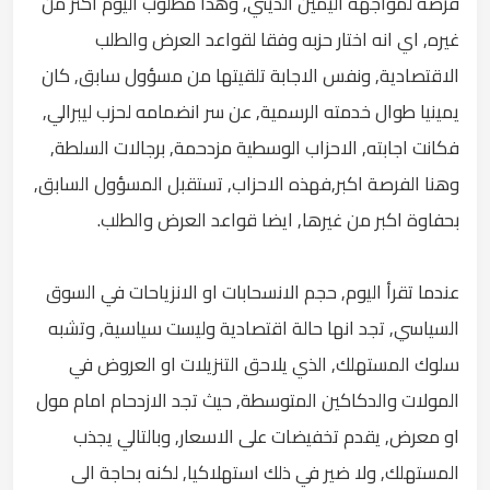
فرصة لمواجهة اليمين الديني, وهذا مطلوب اليوم اكثر من
غيره, اي انه اختار حزبه وفقا لقواعد العرض والطلب
الاقتصادية, ونفس الاجابة تلقيتها من مسؤول سابق, كان
يمينيا طوال خدمته الرسمية, عن سر انضمامه لحزب ليبرالي,
فكانت اجابته, الاحزاب الوسطية مزدحمة, برجالات السلطة,
وهنا الفرصة اكبر,فهذه الاحزاب, تستقبل المسؤول السابق,
بحفاوة اكبر من غيرها, ايضا قواعد العرض والطلب.
عندما تقرأ اليوم, حجم الانسحابات او الانزياحات في السوق
السياسي, تجد انها حالة اقتصادية وليست سياسية, وتشبه
سلوك المستهلك, الذي يلاحق التنزيلات او العروض في
المولات والدكاكين المتوسطة, حيث تجد الازدحام امام مول
او معرض, يقدم تخفيضات على الاسعار, وبالتالي يجذب
المستهلك, ولا ضير في ذلك استهلاكيا, لكنه بحاجة الى