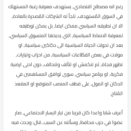
رغم انه مصطلح اقتصادي, يستهدف معرفة رغبة المستهلك
في السوق المُستهدف, تلجأ له الشركات المُصدرة بالعادة,
الا ان تطبيقه السياسي ممكن ايضا, بل يمكن توظيفه
لمعرفة الانماط السياسية, التي يحبذها المتسوق السياسي,
بعد ان تحولت الحياة السياسية الى دكاكين سياسية, او
مولات في بعض القطّاعات السياسية, من احزاب وتيارات,
تظهر فجاة, ثم تنكمش او تتآلف وتتحالف, دون ادنى ارضية
فكرية, او برنامج سياسي, سوى توافق المساهمين في
الدكان او المول, على قطف المنصب المتوقع او المقعد
المُتاح.
أعرف شابا واعدا كان قريبا من تيار اليسار الاجتماعي, صار
عضوا في حزب محافظ, وسألته عن السبب, قال: وجدت فيه