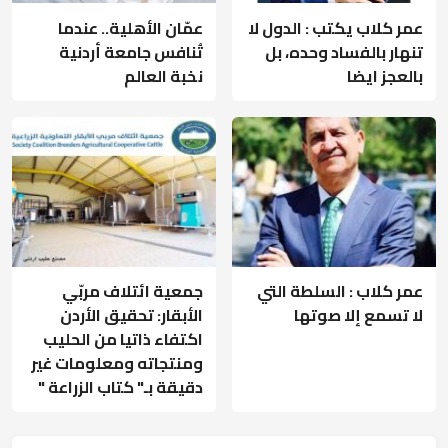
عمر كلاب يكتب : الدول لا
عمّان الأهلية.. عندما
تنهار بالفساد وحده، بل
تُنافس جامعة أردنية
بالعجز ايضا
نخبة العالم
عمر كلاب : السلطة التي
جمعية ائتلاف مربّي
لا تسمع إلا صوتها
الأبقار: تحقيق الأردن
اكتفاء ذاتيا من الحليب
ومنتجاته ومعلومات غير
دقيقة بـ" كتاب الزراعة "