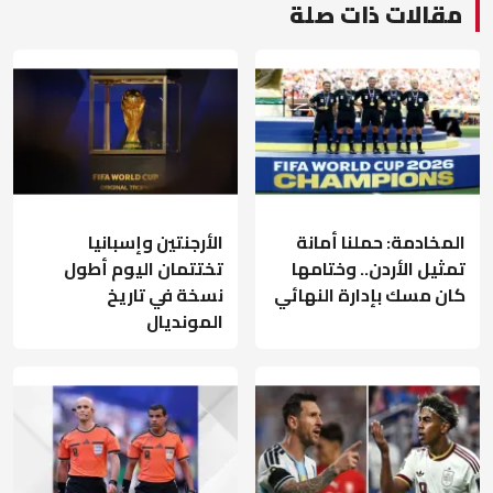
مقالات ذات صلة
المخادمة: حملنا أمانة
الأرجنتين وإسبانيا
تمثيل الأردن.. وختامها
تختتمان اليوم أطول
كان مسك بإدارة النهائي
نسخة في تاريخ
المونديال