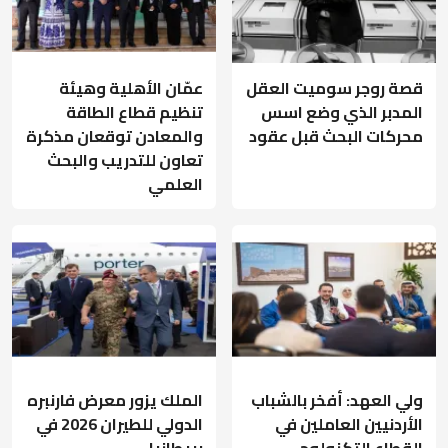
قصة روجر سوميت العقل
عمّان الأهلية وهيئة
المدبر الذي وضع اسس
تنظيم قطاع الطاقة
محركات البحث قبل عقود
والمعادن توقعان مذكرة
تعاون للتدريب والبحث
العلمي
ولي العهد: أفخر بالشباب
الملك يزور معرض فارنبره
الأردنيين العاملين في
الدولي للطيران 2026 في
القطاع التكنولوجي
بريطانيا