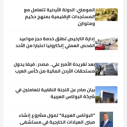
المومني: الدولة الأردنية تتعامل مع
المستجدات الإقليمية بمنهج حكيم
ومتوازن
إدارة الترخيص تطلق خدمة حجز مواعيد
الفحص العملي إلكترونيا اعتبارا من الأحد
بعد تغريدة الأمير علي.. مصدر : فيفا يحول
مستحقات الأردن المالية من كأس العرب
بيان صادر عن اللجنة النقابية للعاملين في
شركة البوتاس العربية
"البوتاس العربية" تمول مشروع إنشاء
مبنى العيادات الخارجية في مستشفى