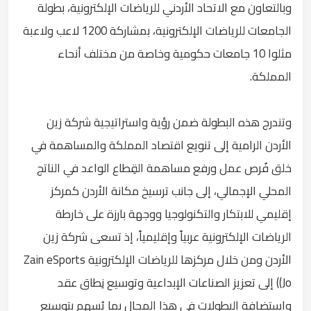
وبالتعاون مع الاتحاد الأردني للرياضات الإلكترونية، بطولة
الجامعات للرياضات الإلكترونية، بمشاركة 1200 لاعب ولاعبة
مثلوا 10 جامعات حكومية وخاصة من مختلف أنحاء
المملكة.
وتندرج هذه البطولة ضمن رؤية واستراتيجية شركة زين
الأردن الرامية إلى تنويع اقتصاد المملكة والمساهمة في
خلق فُرص عمل ورفع مساهمة القِطاع الواعد في الناتج
المحلي الإجمالي، إلى جانب ترسيخ مكانة الأردن كمركز
إقليمي للابتكار والتكنولوجيا ووجهة بارزة على خارطة
الرياضات الإلكترونية عربياً وإقليمياً، إذ تسعى شركة زين
الأردن ومن خلال مركزها للرياضات الإلكترونية Zain eSports
Jo)) إلى تعزيز الصناعات الإبداعية وتوسيع نِطاق عقد
واستضافة البطولات في هذا المجال بما يُسهم بتوسيع