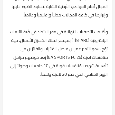
المجال أمام المواهب الأردنية الشابة لتسليط الضوء عليها
وإبرازها في كافة المجالات محلياً وإقليمياً وعالمياً.
وأُقيمت التصفيات النهائية في مقر الاتحاد في قُبة الألعاب
الإلكترونية (The ARC) بمجمع الملك الحُسين للأعمال، حيث
توّج سمو الأمير عمر بن فيصل الفائزات والفائزين في
منافسات لعبة (EA SPORTS FC 26) بعد خوضهم مراحل
تأهيلية شهدت مُنافسات قوية في 10 جامعات وصولاً إلى
اليوم الختامي الذي ضم 20 لاعبة ولاعباً.