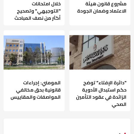
مشروع قانون هيئة
خلال امتحانات
الاعتماد وضمان الجودة
"التوجيهي" وتصحيح
أكثر من نصف المباحث
"دائرة الإفتاء" توضح
المومني: إجراءات
حكم استبدال الأدوية
قانونية بحق مخالفي
الزائدة في عقود التأمين
المواصفات والمقاييس
الصحي