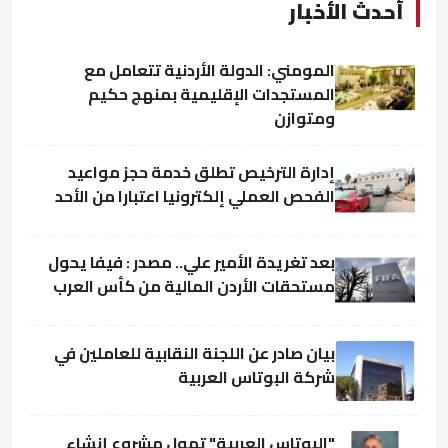
أحدث الأخبار
المومني: الدولة الأردنية تتعامل مع
المستجدات الإقليمية بمنهج حكيم
ومتوازن
إدارة الترخيص تطلق خدمة حجز مواعيد
الفحص العملي إلكترونيا اعتبارا من الأحد
بعد تغريدة الأمير علي.. مصدر : فيفا يحول
مستحقات الأردن المالية من كأس العرب
بيان صادر عن اللجنة النقابية للعاملين في
شركة البوتاس العربية
"البوتاس العربية" تمول مشروع إنشاء