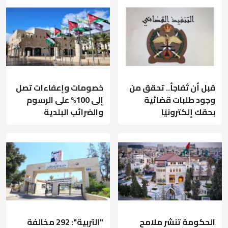
قبل أن تُفاجأ.. تحقق من
خصومات وإعفاءات تصل
وجود طلبات قضائية
إلى 100% على الرسوم
بحقك إلكترونيًا
والضرائب البلدية
الحكومة تنشر ملامح
"التربية": 292 مخالفة