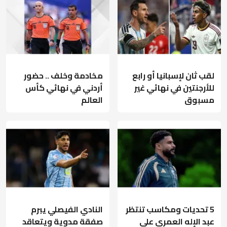
لقب ثان لإسبانيا أو رابع
مخادمة وخلف .. حضور
للأرجنتين في نهائي غير
أردني في نهائي كأس
مسبوق
العالم
5 تحديات ومكاسب تنتظر
النادي الفيصلي يبرم
عبد الإله العمري على
صفقة مدوية ويتعاقد