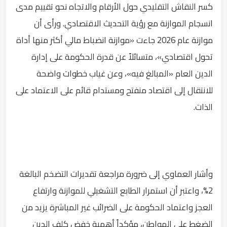
كسر النقاش التقليدي حول الأرقام والاتجاه نحو تقييم مدى
انسجام الموازنة مع رؤية التحديث الاقتصادي. ورأى أن
موازنة عام 2026 جاءت «موازنة انضباط مالي أكثر منها أداة
تحول اقتصادي»، متسائلاً عن قدرة الحكومة على إدارة
الدين العام «المبالغ فيه»، وعن غياب خطوات واضحة
للانتقال إلى اقتصاد منفتح ومستدام قائم على الاعتماد على
الذات.
وأشار العماوي إلى ضرورة مراجعة تقديرات التضخم البالغة
2%، واعتبر أن استمرار الطابع التشغيلي للموازنة وارتفاع
العجز واعتماد الحكومة على الضرائب غير المباشرة يزيد من
الضغط على المواطن، مؤكداً أهمية خفض كلف الدين