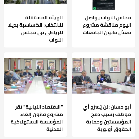
مجلس النواب يواصل
الهيئة المستقلة
اليوم مناقشة مشروع
للانتخاب: الكساسبة بديلا
معدّل قانون الجامعات
للرياطي في مجلس
النواب
أبو حسان: لن يُسرّح أي
"الاقتصاد النيابية" تقر
موظف بسبب دمج
مشروع قانون إلغاء
المؤسستين وحماية
المؤسسة الاستهلاكية
الحقوق أولوية
المدنية