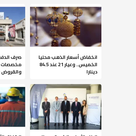
انخفاض أسعار الذهب محليا
صرف الدفع
الخميس.. وعيار 21 عند 84.5
مخصصات طل
دينارا
والقروض بـ9 ملايين دين