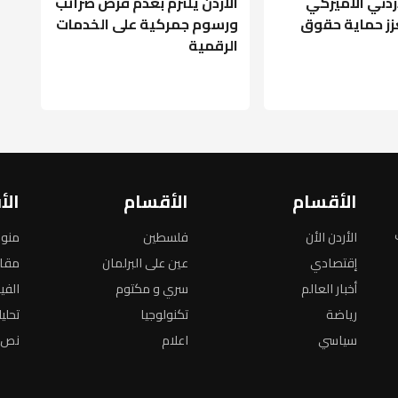
أردني الأميركي
الأردن يلتزم بعدم فرض ضرائب
عزز حماية حقوق
ورسوم جمركية على الخدمات
الرقمية
الأقسام
الأقسام
الأ
الأردن الأن
فلسطين
منو
إقتصادي
عين على البرلمان
مقا
أخبار العالم
سري و مكتوم
الفي
رياضة
تكنولوجيا
تحلي
سياسي
اعلام
نص ا