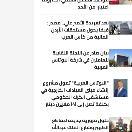
اعتبارا من الأحد
بعد تغريدة الأمير علي.. مصدر :
فيفا يحول مستحقات الأردن
المالية من كأس العرب
بيان صادر عن اللجنة النقابية
للعاملين في شركة البوتاس
العربية
"البوتاس العربية" تمول مشروع
إنشاء مبنى العيادات الخارجية في
مستشفى الكرك الحكومي
بكلفة تصل إلى (4) ملايين دينار
حلول مرورية جديدة لتقاطع
الظهير وشارع الملك عبدالله