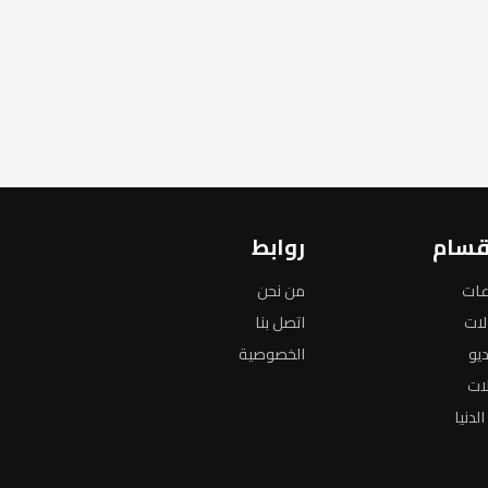
قسام
روابط
عات
من نحن
لات
اتصل بنا
ديو
الخصوصية
لات
لدنيا