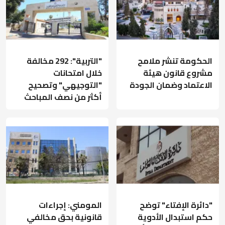
الحكومة تنشر ملامح
"التربية": 292 مخالفة
مشروع قانون هيئة
خلال امتحانات
الاعتماد وضمان الجودة
"التوجيهي" وتصحيح
أكثر من نصف المباحث
"دائرة الإفتاء" توضح
المومني: إجراءات
حكم استبدال الأدوية
قانونية بحق مخالفي