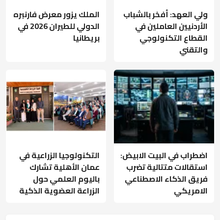
ولي العهد: أفخر بالشباب
الملك يزور معرض فارنبره
الأردنيين العاملين في
الدولي للطيران 2026 في
القطاع التكنولوجي
بريطانيا
والتقني
اضطراب في البيت الابيض:
التكنولوجيا الزراعية في
استقالات متتالية تضرب
عمان الأهلية تشارك
فريق الذكاء الاصطناعي
باليوم العلمي حول
الامريكي
الزراعة العضوية الذكية