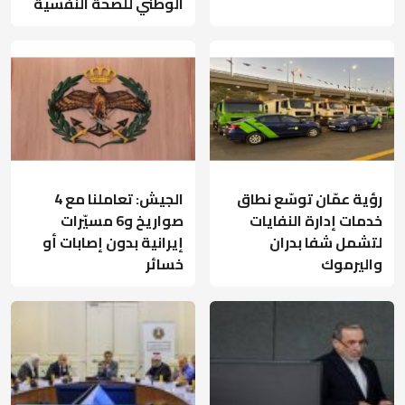
الوطني للصحة النفسية
رؤية عمّان توسّع نطاق
الجيش: تعاملنا مع 4
خدمات إدارة النفايات
صواريخ و6 مسيّرات
لتشمل شفا بدران
إيرانية بدون إصابات أو
واليرموك
خسائر