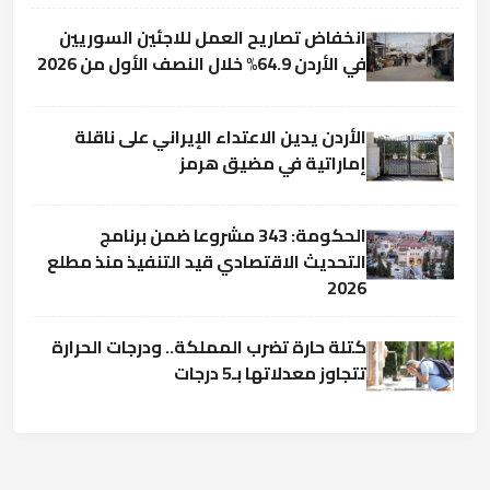
انخفاض تصاريح العمل للاجئين السوريين
في الأردن 64.9% خلال النصف الأول من 2026
الأردن يدين الاعتداء الإيراني على ناقلة
إماراتية في مضيق هرمز
الحكومة: 343 مشروعا ضمن برنامج
التحديث الاقتصادي قيد التنفيذ منذ مطلع
2026
كتلة حارة تضرب المملكة.. ودرجات الحرارة
تتجاوز معدلاتها بـ5 درجات