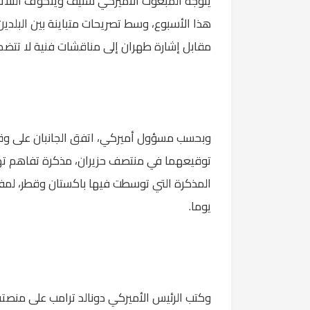
يتوجه المبعوث الأميركي ستيف ويتكوف الثلاثا
هذا الأسبوع، وسط تصريحات متباينة بين البلد
مقابل إشارة طهران إلى مناقشات فنية لا تتض
وبحسب مسؤول أميركي، اتفق الجانبان على وقف
توقيعهما في منتصف حزيران، مذكرة تفاهم ته
يوما.
وكتب الرئيس الأميركي دونالد ترامب على منصته