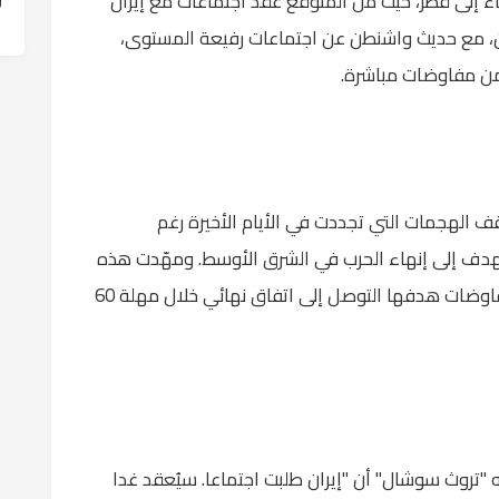
ء إلى قطر، حيث من المتوقع عقد اجتماعات مع إيران
ين، مع حديث واشنطن عن اجتماعات رفيعة المستوى،
من مفاوضات مباشرة.
 الهجمات التي تجددت في الأيام الأخيرة رغم
دف إلى إنهاء الحرب في الشرق الأوسط. ومهّدت هذه
المذكرة التي توسطت فيها باكستان وقطر، لمفاوضات هدفها التوصل إلى اتفاق نهائي خلال مهلة 60
 "تروث سوشال" أن "إيران طلبت اجتماعا. سيُعقد غدا