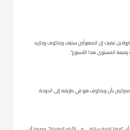
ارولاين ليفيت إن المبعوثَين ستيف ويتكوف وجاريد
 رفيعة المستوى هذا الأسبوع".
يركيين بأن ويتكوف هو في طريقه إلى الدوحة.
 "فرقا تقنية ستلتقي في الأيام المقبلة"، مضيفا أن