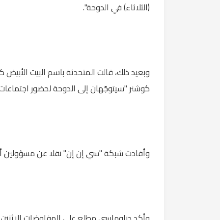
(الثلاثاء) في الدوحة".
وبعيد ذلك، قالت المتحدثة باسم البيت الأبيض ك
كوشنر "سيتوجّهان إلى الدوحة لحضور اجتماعات
وأفادت شبكة "سي إن إن" نقلا عن مسؤولين أم
وأكد دبلوماسي مطلع على المفاوضات الاثنين أن