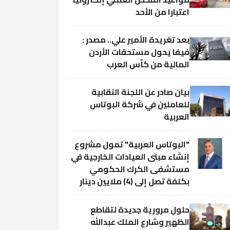
اعتبارا من الأحد
بعد تغريدة الأمير علي.. مصدر :
فيفا يحول مستحقات الأردن
المالية من كأس العرب
بيان صادر عن اللجنة النقابية
للعاملين في شركة البوتاس
العربية
"البوتاس العربية" تمول مشروع
إنشاء مبنى العيادات الخارجية في
مستشفى الكرك الحكومي
بكلفة تصل إلى (4) ملايين دينار
حلول مرورية جديدة لتقاطع
الظهير وشارع الملك عبدالله