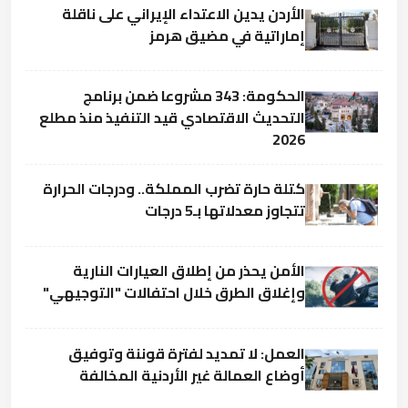
الأردن يدين الاعتداء الإيراني على ناقلة
إماراتية في مضيق هرمز
الحكومة: 343 مشروعا ضمن برنامج
التحديث الاقتصادي قيد التنفيذ منذ مطلع
2026
كتلة حارة تضرب المملكة.. ودرجات الحرارة
تتجاوز معدلاتها بـ5 درجات
الأمن يحذر من إطلاق العيارات النارية
وإغلاق الطرق خلال احتفالات "التوجيهي"
العمل: لا تمديد لفترة قوننة وتوفيق
أوضاع العمالة غير الأردنية المخالفة