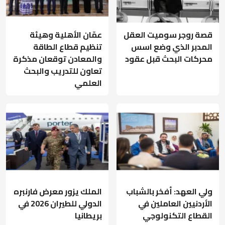
قصة روجر سوميت العقل
عمّان الأهلية وهيئة
المدبر الذي وضع اسس
تنظيم قطاع الطاقة
محركات البحث قبل عقود
والمعادن توقعان مذكرة
تعاون للتدريب والبحث
العلمي
ولي العهد: أفخر بالشباب
الملك يزور معرض فارنبره
الأردنيين العاملين في
الدولي للطيران 2026 في
القطاع التكنولوجي
بريطانيا