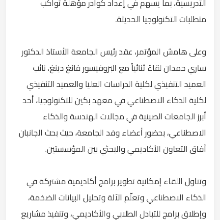
التدريسية، بما يسهم في إعداد كوادر مؤهلة تواكب
متطلبات التكنولوجيا الحديثة.
وعلى هامش المؤتمر، عقد رئيس الجامعة الأستاذ الدكتور
ساري حمدان لقاءً ثنائياً مع البروفيسور فانغ دينغ، نائب
العميد التنفيذي لكلية الدراسات العليا والعميد التنفيذي
لكلية الذكاء الاصطناعي في معهد بكين للتكنولوجيا، أحد
أبرز الجامعات الصينية في مجالات الهندسة والذكاء
الاصطناعي، بحضور أعضاء وفد الجامعة، حيث بحث الجانبان
آفاق التعاون الأكاديمي والبحثي بين المؤسستين.
وتناول اللقاء إمكانية تطوير برامج أكاديمية مشتركة في
الذكاء الاصطناعي وتعلّم الآلة وتحليل البيانات الضخمة،
وإطلاق برامج للتبادل الطلابي والأكاديمي، وتنفيذ مشاريع