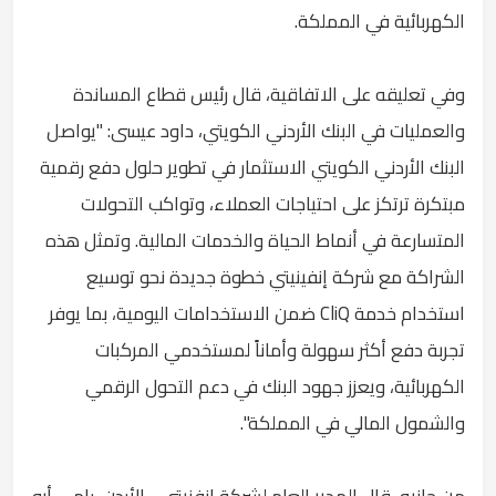
الكهربائية في المملكة.
وفي تعليقه على الاتفاقية، قال رئيس قطاع المساندة
والعمليات في البنك الأردني الكويتي، داود عيسى: "يواصل
البنك الأردني الكويتي الاستثمار في تطوير حلول دفع رقمية
مبتكرة ترتكز على احتياجات العملاء، وتواكب التحولات
المتسارعة في أنماط الحياة والخدمات المالية. وتمثل هذه
الشراكة مع شركة إنفينيتي خطوة جديدة نحو توسيع
استخدام خدمة CliQ ضمن الاستخدامات اليومية، بما يوفر
تجربة دفع أكثر سهولة وأماناً لمستخدمي المركبات
الكهربائية، ويعزز جهود البنك في دعم التحول الرقمي
والشمول المالي في المملكة".
من جانبه، قال المدير العام لشركة إنفنيتي - الأردن، رامي أبو