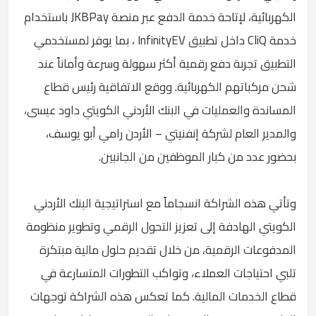
الكهربائية، لإتاحة خدمة الدفع عبر منصة JKBPay باستخدام
خدمة CliQ داخل تطبيق InfinityEV ، بما يوفر لمستخدمي
التطبيق تجربة دفع رقمية أكثر سهولة وسرعة وأماناً عند
شحن مركباتهم الكهربائية. ووقع الاتفاقية رئيس قطاع
المساندة والعمليات في البنك الأردني الكويتي داود عيسى،
والمدير العام لشركة إنفنيتي – الأردن رامي أبو يوسف،
بحضور عدد من كبار الموظفين من الجانبين.
وتأتي هذه الشراكة انسجاماً مع استراتيجية البنك الأردني
الكويتي الهادفة إلى تعزيز التحول الرقمي وتطوير منظومة
المدفوعات الرقمية، من خلال تقديم حلول مالية مبتكرة
تلبي احتياجات العملاء، وتواكب التطورات المتسارعة في
قطاع الخدمات المالية. كما تعكس هذه الشراكة توجهات