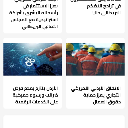
في تراجع التضخم
يعزز الاستثمار في
البريطاني حاليا
رأسماله البشري بشراكة
استراتيجية مع المجلس
الثقافي البريطاني
الاتفاق الأردني الأميركي
الأردن يلتزم بعدم فرض
التجاري يعزز حماية
ضرائب ورسوم جمركية
حقوق العمال
على الخدمات الرقمية