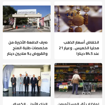
انخفاض أسعار الذهب
صرف الدفعة الأخيرة من
محليا الخميس.. وعيار 21
مخصصات طلبة المنح
عند 84.5 دينارا
والقروض بـ9 ملايين دينار
لماذا لا يثق المستثمرون
البنك الأردني الكويتي