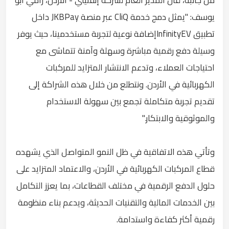
يوسف: "يمثل دمج خدمة CliQ عبر منصة JKBPay داخل
تطبيق InfinityEVإضافة نوعية لتجربة مستخدمينا، حيث يوفر
وسيلة دفع رقمية مباشرة وسهلة وآمنة تتماشى مع
احتياجات العملاء، وتدعم الانتشار المتزايد للمركبات
الكهربائية في الأردن. ونتطلع من خلال هذه الشراكة إلى
تقديم تجربة متكاملة تجمع بين سهولة الاستخدام
والموثوقية والابتكار."
وتأتي هذه الاتفاقية في ظل النمو المتواصل الذي يشهده
قطاع المركبات الكهربائية في الأردن، والاعتماد المتزايد على
حلول الدفع الرقمية في مختلف القطاعات، بما يعزز التكامل
بين الخدمات المالية والتقنيات الحديثة، ويدعم بناء منظومة
رقمية أكثر كفاءة واستدامة.