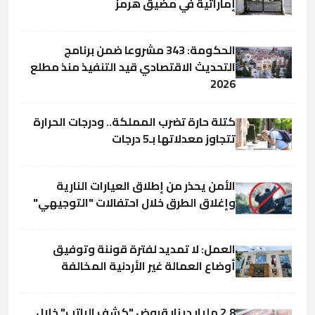
إماراتية في مضيق هرمز
الحكومة: 343 مشروعا ضمن برنامج
التحديث الاقتصادي قيد التنفيذ منذ مطلع
2026
كتلة حارة تضرب المملكة.. ودرجات الحرارة
تتجاوز معدلاتها بـ5 درجات
الأمن يحذر من إطلاق العيارات النارية
وإغلاق الطرق خلال احتفالات "التوجيهي"
العمل: لا تمديد لفترة قوننة وتوفيق
أوضاع العمالة غير الأردنية المخالفة
2.8 مليار دينار قروض "كشف الراتب" خلال