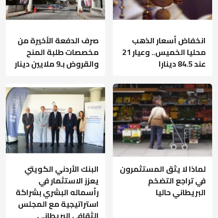
انخفاض أسعار الذهب
صرف الدفعة الأخيرة من
محليا الخميس.. وعيار 21
مخصصات طلبة المنح
عند 84.5 دينارا
والقروض بـ9 ملايين دينار
لماذا لا يثق المستثمرون
البنك الأردني الكويتي
في تراجع التضخم
يعزز الاستثمار في
البريطاني حاليا
رأسماله البشري بشراكة
استراتيجية مع المجلس
الثقافي البريطاني