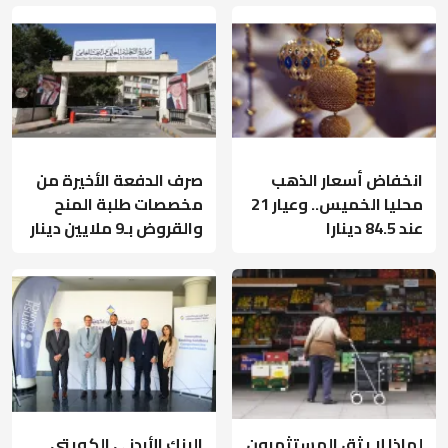
انخفاض أسعار الذهب
صرف الدفعة الأخيرة من
محليا الخميس.. وعيار 21
مخصصات طلبة المنح
عند 84.5 دينارا
والقروض بـ9 ملايين دينار
لماذا لا يثق المستثمرون
البنك الأردني الكويتي