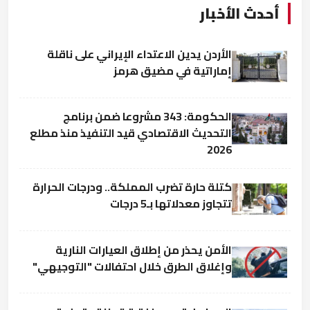
أحدث الأخبار
الأردن يدين الاعتداء الإيراني على ناقلة
إماراتية في مضيق هرمز
الحكومة: 343 مشروعا ضمن برنامج
التحديث الاقتصادي قيد التنفيذ منذ مطلع
2026
كتلة حارة تضرب المملكة.. ودرجات الحرارة
تتجاوز معدلاتها بـ5 درجات
الأمن يحذر من إطلاق العيارات النارية
وإغلاق الطرق خلال احتفالات "التوجيهي"