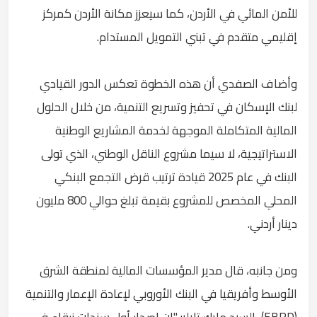
للأمن المائي في الأردن، كما سيعزز مكانة الأردن كمركز
إقليمي متقدم في تبني التمويل المستدام.
وأضاف الصفدي أن هذه الخطوة تعكس الدور القيادي
لبنك الإسكان في تحفيز وتسريع التنمية، من خلال الحلول
المالية المتكاملة الموجهة لخدمة المشاريع الوطنية
الاستراتيجية، لا سيما مشروع الناقل الوطني، الذي تولى
البنك في عام 2025 قيادة ترتيب قرض التجمع البنكي
المحلي المخصص للمشروع بقيمة تبلغ حوالي 800 مليون
دينار أردني.
ومن جانبه، قال مدير المؤسسات المالية لمنطقة الشرق
الأوسط وأفريقيا في البنك الأوروبي لإعادة الإعمار والتنمية
(EBRD)، السيد مايك تايلر: "إن إصدار أول سندات زرقاء في