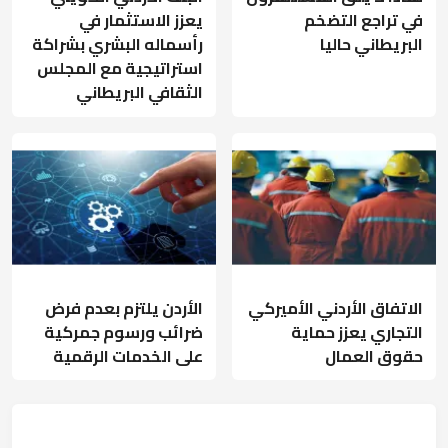
في تراجع التضخم
يعزز الاستثمار في
البريطاني حاليا
رأسماله البشري بشراكة
استراتيجية مع المجلس
الثقافي البريطاني
الاتفاق الأردني الأميركي
الأردن يلتزم بعدم فرض
التجاري يعزز حماية
ضرائب ورسوم جمركية
حقوق العمال
على الخدمات الرقمية