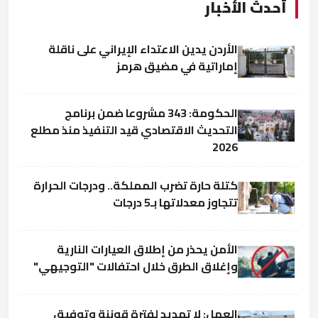
أحدث الأخبار
الأردن يدين الاعتداء الإيراني على ناقلة
إماراتية في مضيق هرمز
الحكومة: 343 مشروعا ضمن برنامج
التحديث الاقتصادي قيد التنفيذ منذ مطلع
2026
كتلة حارة تضرب المملكة.. ودرجات الحرارة
تتجاوز معدلاتها بـ5 درجات
الأمن يحذر من إطلاق العيارات النارية
وإغلاق الطرق خلال احتفالات "التوجيهي"
العمل: لا تمديد لفترة قوننة وتوفيق