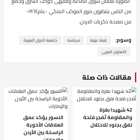
الصورة لعمان سوق الصاغة ومقهى كوكب الشرق وجمع
من الناس ينتظرون مرور الموكب الملكي -عام١٩٦٤-
من صفحة ذكريات الاردن.
وسوم:
قمة عربية
سياسة
جامعة الدول العربية
التعاون العربي
مقالات ذات صلة
42 شهيدا بغزة
والمقاومة تُفجر فتحة
النسور يؤكد عمق
نفق بجنود للاحتلال
العلاقات الأخوية
الراسخة بين الأردن
والإمارات