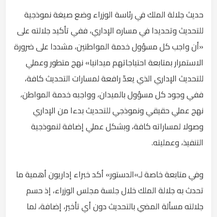
حديث جلالة الملك في رئاسة الوزراء وضع صيغة نموذجية
للتحديث وتحديدا في مساره الإداري، ففي تأكيد جلالته على
«أن واجب كل مسؤول خدمة المواطنين، مشددا على ضرورة
الاستمرار بمتابعة احتياجاتهم ميدانيا» نهج متطور وعملي
للتحديث الإداري الذي يعدّ رافعة لمسارات التحديث كافة،
ففي وجود كل مسؤول بالميدان، وواجبه خدمة المواطن،
نهج عملي حقيقي ونموذجي للتحديث بدءا من الإداري
وصولا لمساراته كافة، وبشكل عملي إضافة لنموذجية
التنفيذ، وعمليته.
وفي متابعة خاصة لـ»الدستور» أكد خبراء إداريون أهمية ما
تحدث به جلالة الملك خلال جلسة مجلس الوزراء، إذ حسم
جلالته مسألة المضي بالتحديث دون أي تأخير، إضافة، لما