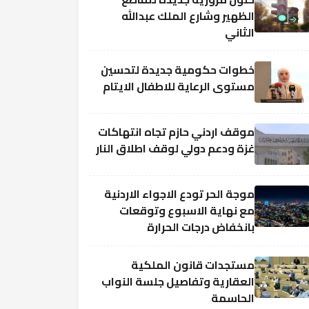
الظهير وشارع الملك عبدالله
الثاني
خطوات حكومية جديدة لتحسين
مستوى الرعاية للاطفال الايتام
موقف اردني حازم تجاه انتهاكات
غزة ودعم دولي لوقف اطلاق النار
موجة الحر تودع الاجواء الاردنية
مع نهاية الاسبوع وتوقعات
بانخفاض درجات الحرارة
مستجدات قانون الملكية
العقارية وتفاصيل جلسة النواب
الحاسمة