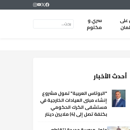
 على
سري و
لمان
مكتوم
أحدث الأخبار
"البوتاس العربية" تمول مشروع
إنشاء مبنى العيادات الخارجية في
مستشفى الكرك الحكومي
بكلفة تصل إلى (4) ملايين دينار
حلول مرورية جديدة لتقاطع