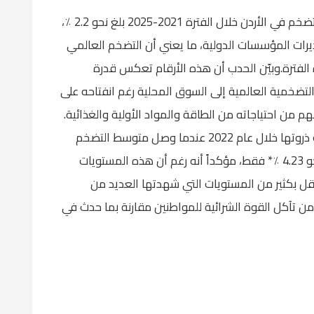
وأشار الحدب إلى أن البيانات تظهر أن متوسط التضخم في الأردن خلال الفترة 2021-2025 بلغ نحو 2.2 ٪،
مي بلغ نحو 5.2 ٪ وفق تقديرات المؤسسات الدولية، ما يعني أن التضخم العالمي
 الفترة.وبيّن الحدب أن هذه الأرقام تعكس قدرة
لتضخمية العالمية إلى السوق المحلية رغم انفتاحه على
م من احتياجاته من الطاقة والمواد الأولية والغذائية.
وأضاف الحدب أن موجة التضخم العالمية بلغت ذروتها خلال عام 2022 عندما وصل متوسط التضخم
العالمي إلى نحو 7.9 ٪، في حين سجل الأردن نحو 4.23 ٪* فقط، مؤكداً أنه رغم أن هذه المستويات
 أقل بكثير من المستويات التي شهدتها العديد من
من تآكل القوة الشرائية للمواطنين مقارنة بما حدث في